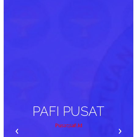
PAFI PUSAT
‹
›
Pusatpafi.id